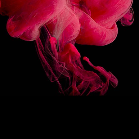
3/10
FOLLOW US
BACK ON TOP
/
FR
EN
1883
Re-imagine
The 1883 signature
Exceptional syrups
Drink designers
ROUTIN