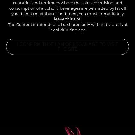
countries and territories where the sale, advertising and
consumption of alcoholic beverages are permitted by law. If
you do not meet these conditions, you must immediately
leave this site.
The Content is intended to be shared only with individuals of
legal drinking age
I CONFIRM THAT I AM OF LEGAL AGE TO VISIT
THE SITE
INGREDIENTS
2.5CL 1883 ALMOND SYRUP
4.5CL PINEAPPLE JUICE
12CL GINGER BEER