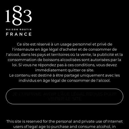
EN
/
FR
Ce site est réservé à un usage personnel et privé de
l'internaute en âge légal d'acheter et de consommer de
l'alcool, dans les pays et territoires où la vente, la publicité et la
consommation de boissons alcoolisées sont autorisées par la
loi. Si vous ne répondez pas à ces conditions, vous devez
immédiatement quitter ce site.
Le contenu est destiné à être partagé uniquement avec les
individus en âge légal de consommer de l'alcool.
WITH ALCOHOL
COLD
LONG DRINK
JE CONFIRME AVOIR L'ÂGE LÉGAL REQUIS POUR
VIRGIN CARIBBEAN
VISITER LE SITE
MULE
RELATED
PRODUCTS
1883
ALMOND
This site is reserved for the personal and private use of Internet
SYRUP
A nice soda drink with exotic flavours.
users of legal age to purchase and consume alcohol, in