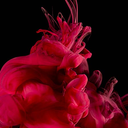
2 LIME WEDGES
PREPARATION
Pour all the ingredients in a Tumbler full of ice.
Stir well.
Squeeze lime wedges ans put it in the glass.
Stir again.
SHARE
RECIPES
ASSOCIATED