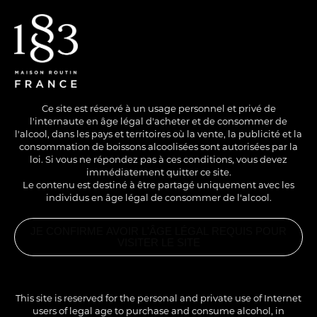
EN
/
FR
Ce site est réservé à un usage personnel et privé de
l'internaute en âge légal d'acheter et de consommer de
l'alcool, dans les pays et territoires où la vente, la publicité et la
consommation de boissons alcoolisées sont autorisées par la
loi. Si vous ne répondez pas à ces conditions, vous devez
immédiatement quitter ce site.
Le contenu est destiné à être partagé uniquement avec les
individus en âge légal de consommer de l'alcool.
NO ALCOHOL
HOT
LONG DRINK
JE CONFIRME AVOIR L'ÂGE LÉGAL REQUIS POUR
SPICED APPLE PIE
VISITER LE SITE
COFFEE
RELATED
PRODUCTS
1883 WARM
SPICES
This site is reserved for the personal and private use of Internet
SYRUP
A fall flavoured coffee.
users of legal age to purchase and consume alcohol, in