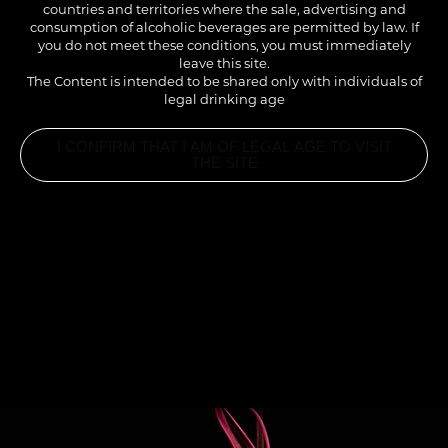
countries and territories where the sale, advertising and
consumption of alcoholic beverages are permitted by law. If
you do not meet these conditions, you must immediately
leave this site.
The Content is intended to be shared only with individuals of
legal drinking age
I CONFIRM THAT I AM OF LEGAL AGE TO VISIT
THE SITE
INGREDIENTS
15ML 1883 APPLE SYRUP
8ML 1883 WARM SPICES SYRUP
8ML 1883 CARDAMOMSSYRUP