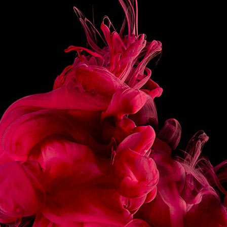
75ML HALF & HALF
300ML FRESH BREWED COFFEE
PREPARATION
Combine ingredients in a warm 14 oz coffee mug.
Stir, garnish with cinnamon-sugared pie crust and serve.
SHARE
RECIPES
ASSOCIATED
ÉCLAIR CHOCOLAT
MACARON FRAMBOIS