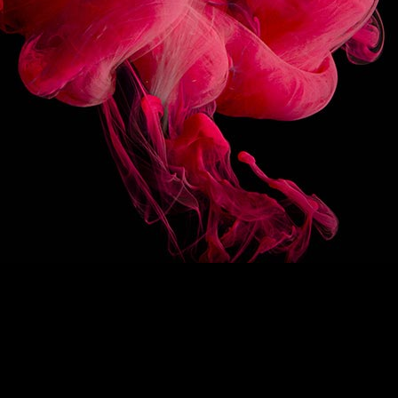
3/10
FOLLOW US
BACK ON TOP
/
FR
EN
1883
Re-imagine
The 1883 signature
Exceptional syrups
Drink designers
ROUTIN