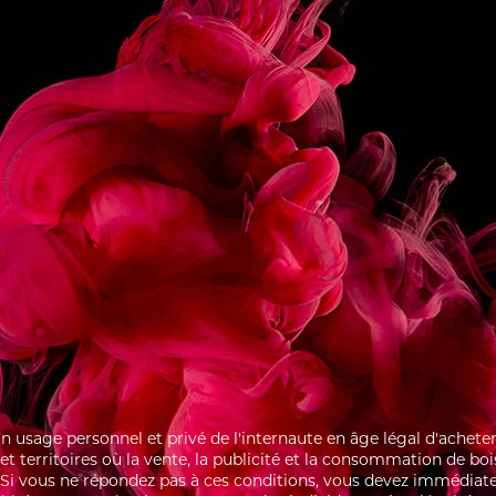
 the ingredients into the glass in the
listed.
gently.
ish and serve.
 un usage personnel et privé de l'internaute en âge légal d'ache
s et territoires où la vente, la publicité et la consommation de bo
i. Si vous ne répondez pas à ces conditions, vous devez immédiate