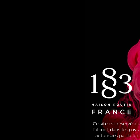
• 120 ML 1883 REFRESHER MIX® MANGO
• Pour
& PASSION FRUIT
order 
• 120 ML UNSWEETENED BLACK TEA
• Stir 
• ICE CUBES
• Garn
GARNISH
• MINT SPRIG
• MANGO CUBES AND PASSION FRUIT
SEEDS
SHARE
Ce site est réservé à
l'alcool, dans les pay
autorisées par la lo