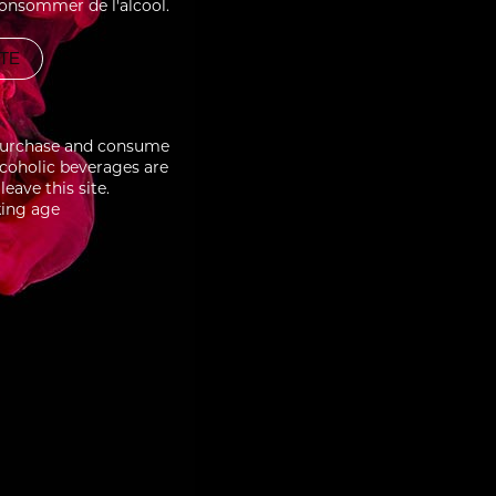
consommer de l'alcool.
BOISE
CRÈME BRÛLÉE SOUR
ITE
to purchase and consume
lcoholic beverages are
eave this site.
king age