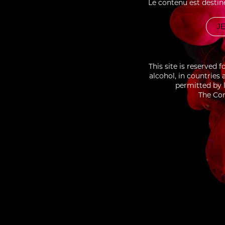
Le contenu est destin
RECIPES
ÉCLA
ASSOCIATED
JE
This site is reserved 
alcohol, in countries
permitted by l
The Con