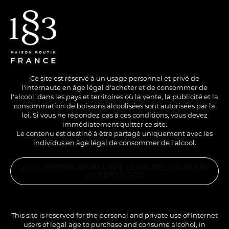
EN
/
FR
Ce site est réservé à un usage personnel et privé de
l'internaute en âge légal d'acheter et de consommer de
l'alcool, dans les pays et territoires où la vente, la publicité et la
consommation de boissons alcoolisées sont autorisées par la
loi. Si vous ne répondez pas à ces conditions, vous devez
immédiatement quitter ce site.
Le contenu est destiné à être partagé uniquement avec les
individus en âge légal de consommer de l'alcool.
NO ALCOHOL
COLD
LONG DRINK
JE CONFIRME AVOIR L'ÂGE LÉGAL REQUIS POUR
ICED CHAÏ COFFEE
VISITER LE SITE
RELATED
PRODUCTS
1883 CHAI
A fragrant, intense cold latte with multiple Far East
TEA SYRUP
This site is reserved for the personal and private use of Internet
flavours. A real journey for the tastebuds!
users of legal age to purchase and consume alcohol, in