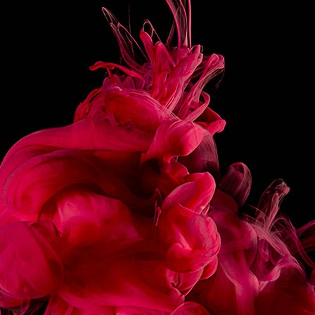
PREPARATION
Pour all the ingredients in the recipient, and shake or
blitz until you obtain a light frothy emulsion.
Strain in a China cup or a plastic cup.
Garnish with deshydrated ginger, cloves, and cinnamon
powder.
SHARE
RECIPES
ASSOCIATED
ÉCLAIR CHOCOLAT
MACARON FRAMBOIS