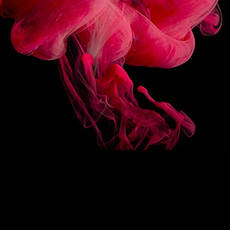
FOLLOW US
BACK ON TOP
/
FR
EN
1883
Re-imagine
The 1883 signature
Exceptional syrups
Drink designers
ROUTIN