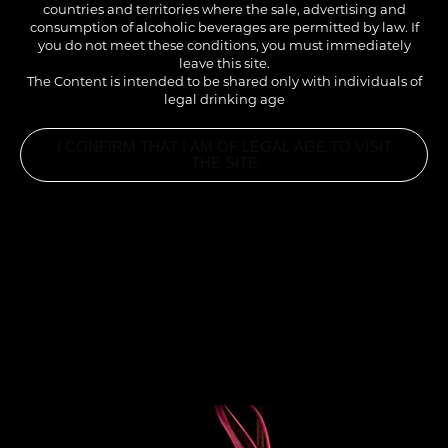
countries and territories where the sale, advertising and
consumption of alcoholic beverages are permitted by law. If
you do not meet these conditions, you must immediately
leave this site.
The Content is intended to be shared only with individuals of
legal drinking age
I CONFIRM THAT I AM OF LEGAL AGE TO VISIT
THE SITE
INGREDIENTS
2CL 1883 CHAÏ TEA SYRUP
6CL EXPRESSO
12CL FULL CREAM MILK