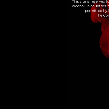
This site is reserved 
alcohol, in countries
permitted by l
The Con