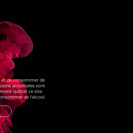
BOISE
CRÈME BRÛLÉE SOUR
ter et de consommer de
issons alcoolisées sont
ment quitter ce site.
consommer de l'alcool.
ITE