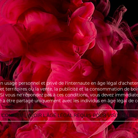
the syrup on the cream to finish.
IR CHOCOLAT
MACARON FRAM
 un usage personnel et privé de l'internaute en âge légal d'ache
s et territoires où la vente, la publicité et la consommation de bo
i. Si vous ne répondez pas à ces conditions, vous devez immédiate
é à être partagé uniquement avec les individus en âge légal de 
 CONFIRME AVOIR L'ÂGE LÉGAL REQUIS POUR VISITER LE S