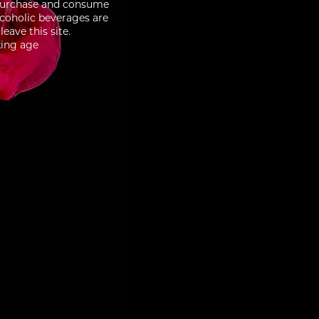
to purchase and consume
lcoholic beverages are
eave this site.
king age
3/10