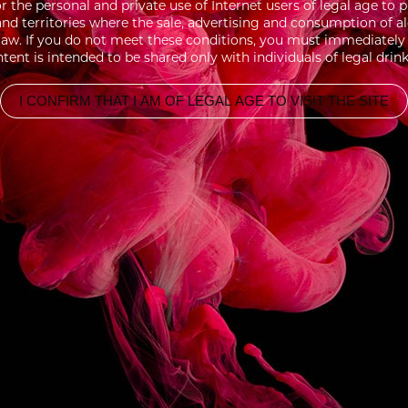
for the personal and private use of Internet users of legal age 
 and territories where the sale, advertising and consumption of a
aw. If you do not meet these conditions, you must immediately l
tent is intended to be shared only with individuals of legal drin
I CONFIRM THAT I AM OF LEGAL AGE TO VISIT THE SITE