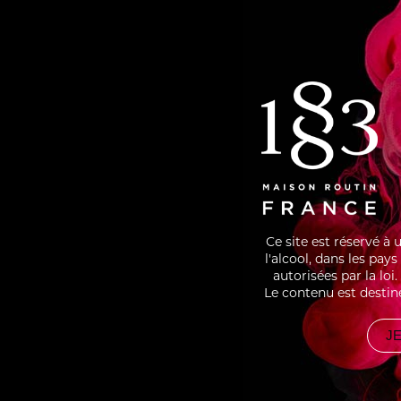
WHIPPED CREAM
Pour 
SHARE
RECIPES
ÉCLA
ASSOCIATED
Ce site est réservé à
l'alcool, dans les pay
autorisées par la lo
Le contenu est destin
JE