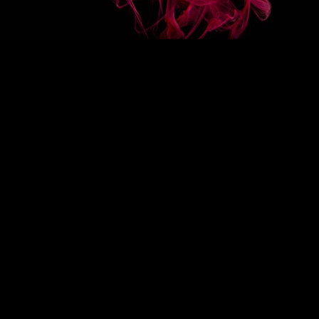
COLLECTIONS
RECIPES
Regular syrups
ure
Organic syrups
ups
Mixer syrups
Sugar less syrups
Sugar free syrups
Sauces
Crèmes de fruits
Créations Fruits
Smoothies