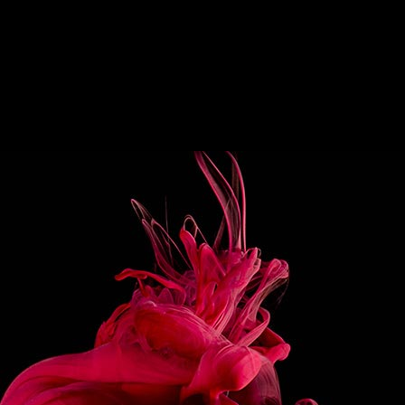
PARATION
 double espresso in a coffee cup.
lightly with whipped cream.