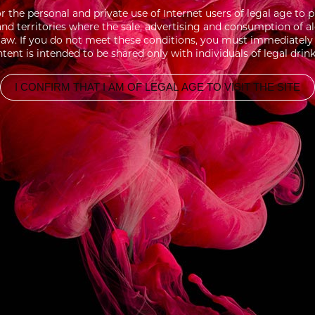
for the personal and private use of Internet users of legal age 
 and territories where the sale, advertising and consumption of a
aw. If you do not meet these conditions, you must immediately l
tent is intended to be shared only with individuals of legal drin
I CONFIRM THAT I AM OF LEGAL AGE TO VISIT THE SITE