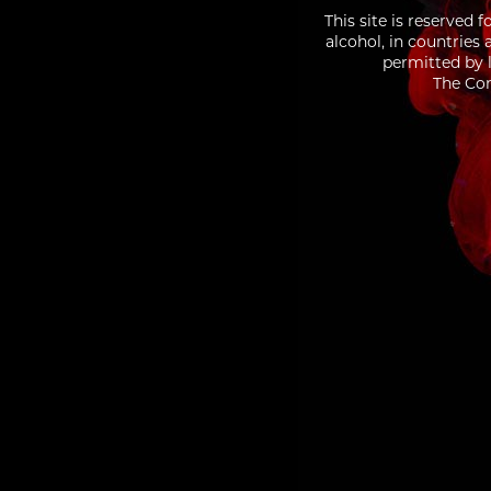
This site is reserved 
alcohol, in countries
permitted by l
The Con