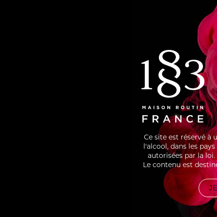
10CL COLD BREW COFFEE
2.Stir
1 UME
an Um
SHARE
RECIPES
ÉCLA
ASSOCIATED
Ce site est réservé à
l'alcool, dans les pay
autorisées par la lo
Le contenu est destin
JE