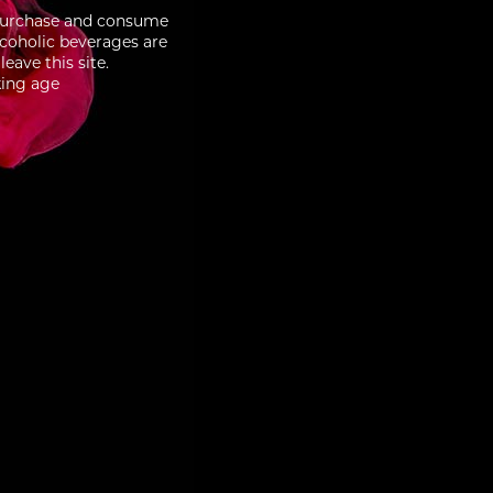
to purchase and consume
lcoholic beverages are
eave this site.
king age
3/10