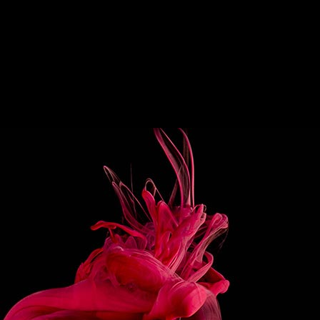
creation.
PARATION
 all ingredients in the order listed in a
r glass filled with ice.