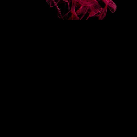
COLLECTIONS
RECIPES
Regular syrups
ure
Organic syrups
ups
Mixer syrups
Sugar less syrups
Sugar free syrups
Sauces
Crèmes de fruits
Créations Fruits
Smoothies