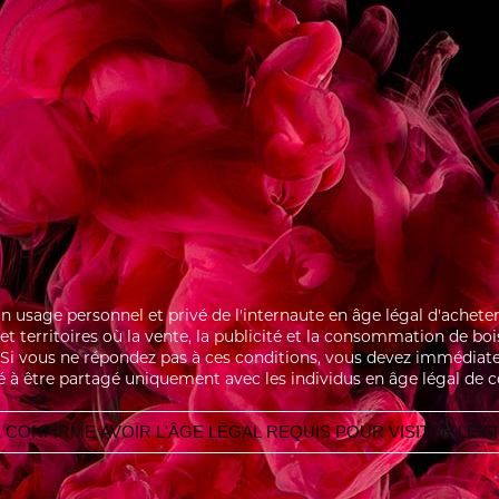
 well using a mixing spoon, garnish with
e then serve.
IR CHOCOLAT
MACARON FRAM
 un usage personnel et privé de l'internaute en âge légal d'ache
s et territoires où la vente, la publicité et la consommation de bo
i. Si vous ne répondez pas à ces conditions, vous devez immédiate
é à être partagé uniquement avec les individus en âge légal de 
 CONFIRME AVOIR L'ÂGE LÉGAL REQUIS POUR VISITER LE S