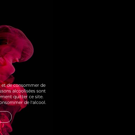
BOISE
CRÈME BRÛLÉE SOUR
ter et de consommer de
issons alcoolisées sont
ment quitter ce site.
consommer de l'alcool.
ITE