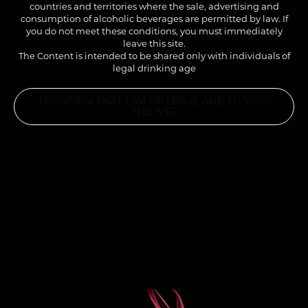
countries and territories where the sale, advertising and
consumption of alcoholic beverages are permitted by law. If
you do not meet these conditions, you must immediately
leave this site.
The Content is intended to be shared only with individuals of
legal drinking age
I CONFIRM THAT I AM OF LEGAL AGE TO VISIT
THE SITE
INGREDIENTS
3CL 1883 GREEN TEA CONCENTRATE
2CL 1883 HIBISCUS SYRUP
15CL WATER