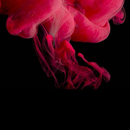
3/10
FOLLOW US
BACK ON TOP
/
FR
EN
1883
Re-imagine
The 1883 signature
Exceptional syrups
Drink designers
ROUTIN