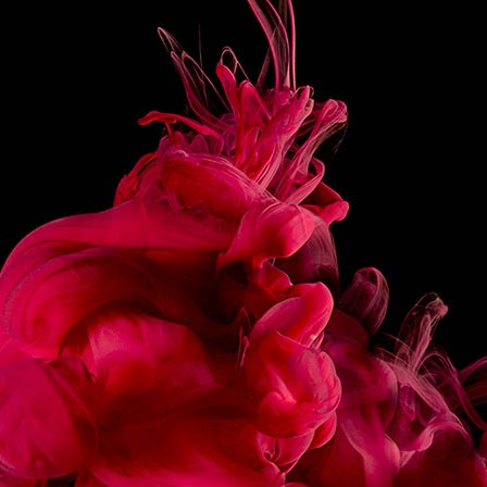
15 RED FRUIT TAPIOCA PEARLS
PREPARATION
Pour all ingredients except for
tapioca pearls into a
Tumbler Glass.
Finish with the tapioca pearls to not mash them.
Decorate with dried hibiscus flower.
SHARE
RECIPES
ASSOCIATED