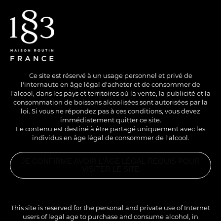
EN
/
FR
Ce site est réservé à un usage personnel et privé de
l'internaute en âge légal d'acheter et de consommer de
l'alcool, dans les pays et territoires où la vente, la publicité et la
consommation de boissons alcoolisées sont autorisées par la
loi. Si vous ne répondez pas à ces conditions, vous devez
immédiatement quitter ce site.
Le contenu est destiné à être partagé uniquement avec les
individus en âge légal de consommer de l'alcool.
NO ALCOHOL
COLD
LONG DRINK
JE CONFIRME AVOIR L'ÂGE LÉGAL REQUIS POUR
BUBBLE TEA
VISITER LE SITE
HIBISCUS
RELATED
PRODUCTS
1883 GREEN
TEA
This site is reserved for the personal and private use of Internet
CONCENTRATE
users of legal age to purchase and consume alcohol, in