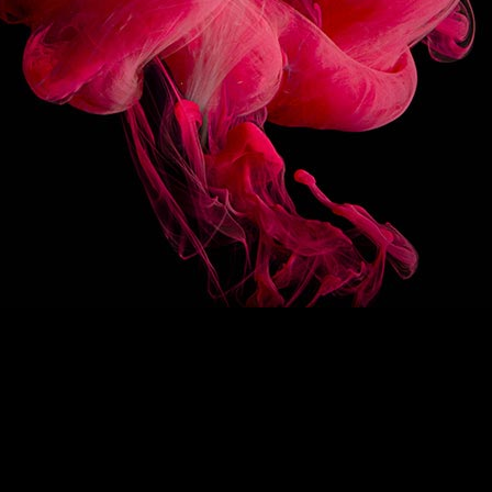
SUIVEZ-NOUS
HAUT DE PAGE
EN
/
FR
1883
Re-imagine
La signature 1883
Des sirops d’exception
Drink Designers
ROUTIN
COLLECTIONS