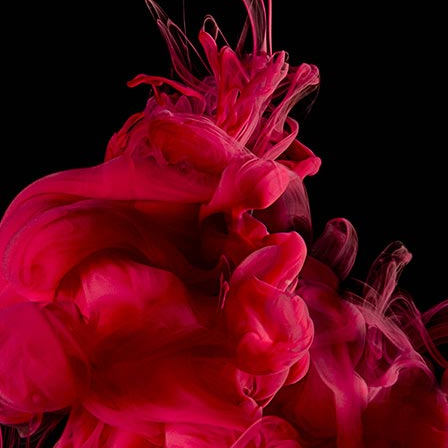
PRÉPARATION
Mixer tous les ingrédients dans un blender et verser
dans un verre Hurricane.
Décorer avec une fraise.
PARTAGER
RECETTES
ASSOCIÉES
ÉCLAIR CHOCOLAT
MACARON FRAMBOIS