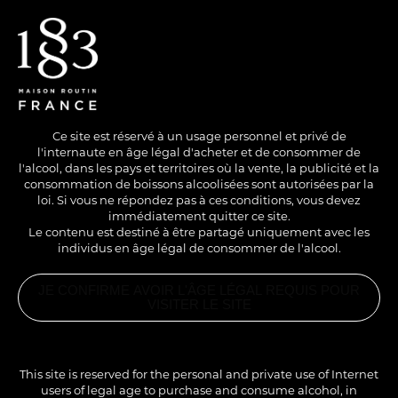
EN
/
FR
Ce site est réservé à un usage personnel et privé de
l'internaute en âge légal d'acheter et de consommer de
l'alcool, dans les pays et territoires où la vente, la publicité et la
consommation de boissons alcoolisées sont autorisées par la
loi. Si vous ne répondez pas à ces conditions, vous devez
immédiatement quitter ce site.
Le contenu est destiné à être partagé uniquement avec les
individus en âge légal de consommer de l'alcool.
SANS ALCOOL
COLD
SHORT DRINK
JE CONFIRME AVOIR L'ÂGE LÉGAL REQUIS POUR
RED APPLE
VISITER LE SITE
PRODUITS
ASSOCIÉS
Boisson d’été rafraîchissante
LIME
CORDIAL
This site is reserved for the personal and private use of Internet
1883
users of legal age to purchase and consume alcohol, in