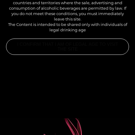
countries and territories where the sale, advertising and
consumption of alcoholic beverages are permitted by law. If
you do not meet these conditions, you must immediately
leave this site.
The Content is intended to be shared only with individuals of
legal drinking age
I CONFIRM THAT I AM OF LEGAL AGE TO VISIT
THE SITE
INGREDIENTS
2CL LIME CORDIAL 1883
5CL SAUCE FRAISE 1883
5CL JUS DE POMME
GLACE PILÉE