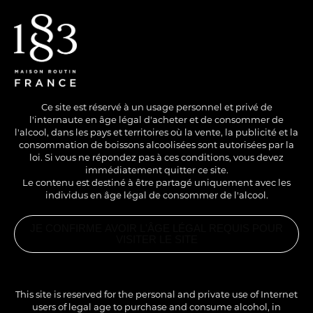
EN
/
FR
Ce site est réservé à un usage personnel et privé de
l'internaute en âge légal d'acheter et de consommer de
l'alcool, dans les pays et territoires où la vente, la publicité et la
consommation de boissons alcoolisées sont autorisées par la
loi. Si vous ne répondez pas à ces conditions, vous devez
immédiatement quitter ce site.
Le contenu est destiné à être partagé uniquement avec les
individus en âge légal de consommer de l'alcool.
SANS ALCOOL
HOT
JE CONFIRME AVOIR L'ÂGE LÉGAL REQUIS POUR
CROUSTILLANT DE
VISITER LE SITE
CHÈVRE AUX
PRODUITS
ASSOCIÉS
NOISETTES
SIROP
NOISETTE
This site is reserved for the personal and private use of Internet
1883
users of legal age to purchase and consume alcohol, in