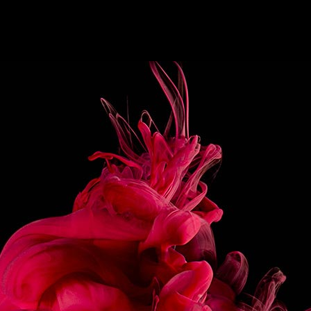
10G CIBOULETTE CISELÉE
120G CHÈVRE SAINTE MAURE
2 FEUILLES DE PÂTE À BRICK
30G BEURRE
SEL/POIVRE
PRÉPARATION
Faire fondre le beurre pour qu’il soit clarifié.
Émietter le chèvre dans un bol et mélanger avec la
ciboulette, la crème, le sel et le poivre, que le mélange
soit homogène.
Étendre la pâte à brique à plat, et la beurrer au pinceau.
La couper en deux, ajouter environ 30gr de mélange
sur la 1/2 pâte puis rouler comme un nem.
Chauffer une poêle puis cuire les nems, mettre à part
un petit pot de sirop de noisettes.