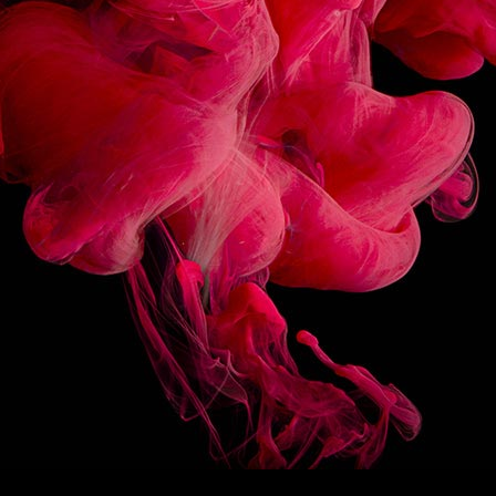
3/10
SUIVEZ-NOUS
HAUT DE PAGE
EN
/
FR