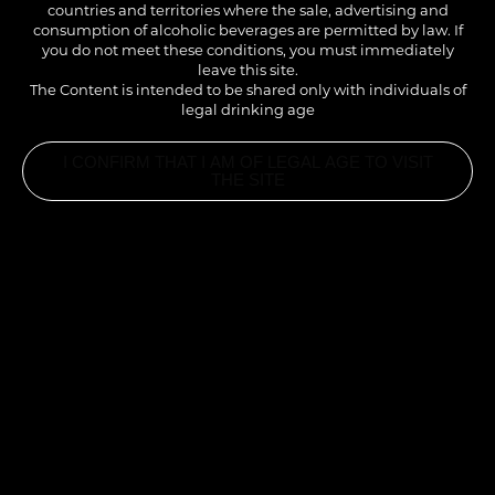
countries and territories where the sale, advertising and
.
consumption of alcoholic beverages are permitted by law. If
you do not meet these conditions, you must immediately
leave this site.
The Content is intended to be shared only with individuals of
legal drinking age
I CONFIRM THAT I AM OF LEGAL AGE TO VISIT
THE SITE
INGREDIENTS
10CL SIROP NOISETTE 1883
10CL CRÈME LIQUIDE