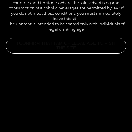
countries and territories where the sale, advertising and
consumption of alcoholic beverages are permitted by law. If
you do not meet these conditions, you must immediately
leave this site.
The Content is intended to be shared only with individuals of
legal drinking age
I CONFIRM THAT I AM OF LEGAL AGE TO VISIT
THE SITE
INGREDIENTS
1CL CRÉATION FRUITS 1883 FRAMBOISE
0,8CL SIROP NOISETTE 1883
15CL ARTONIC GINGER BEER
3,5CL VERMOUTH BLANC ROUTIN