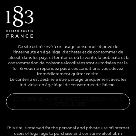
EN
/
FR
Ce site est réservé à un usage personnel et privé de
l'internaute en âge légal d'acheter et de consommer de
l'alcool, dans les pays et territoires où la vente, la publicité et la
consommation de boissons alcoolisées sont autorisées par la
loi. Si vous ne répondez pas à ces conditions, vous devez
immédiatement quitter ce site.
Le contenu est destiné à être partagé uniquement avec les
individus en âge légal de consommer de l'alcool.
AVEC ALCOOL
COLD
LONG DRINK
JE CONFIRME AVOIR L'ÂGE LÉGAL REQUIS POUR
RASPBERRY MULE
VISITER LE SITE
PRODUITS
ASSOCIÉS
Un équilibre parfait entre sucrosité et acidité, découvrez
1883
CRÉATION
This site is reserved for the personal and private use of Internet
FRUITS®
une version inédite du mule !
FRAMBOISE
users of legal age to purchase and consume alcohol, in