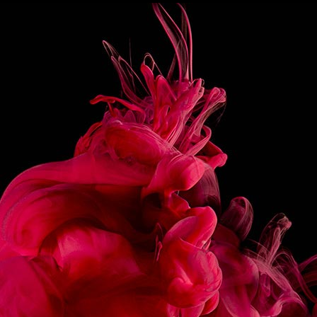
1CL JUS DE CITRON JAUNE
PRÉPARATION
Verser l’ensemble des ingrédients dans un Mug à
l’exception du Ginger beer.
Ajouter des glaçons et compléter de Ginger
beer.
Mélanger puis garnir d’un brin de romarin.
PARTAGER