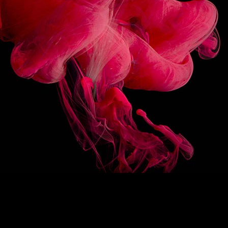
3/10
SUIVEZ-NOUS
HAUT DE PAGE
EN
/
FR
1883
Re-imagine
La signature 1883
Des sirops d’exception