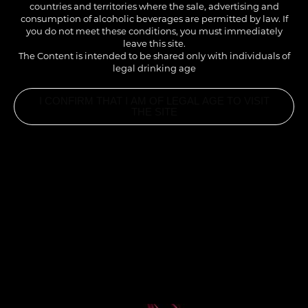
countries and territories where the sale, advertising and
consumption of alcoholic beverages are permitted by law. If
you do not meet these conditions, you must immediately
leave this site.
The Content is intended to be shared only with individuals of
legal drinking age
I CONFIRM THAT I AM OF LEGAL AGE TO VISIT
THE SITE
INGREDIENTS
3CL SIROP POP CORN 1883
3CL RUM BLANC FRANÇAIS
2CL RUM BRUN JAMAICAIN
6CL JUS DE FRUIT DE LA PASSION