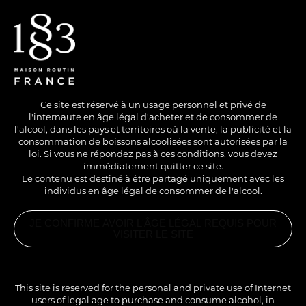
EN
/
FR
Ce site est réservé à un usage personnel et privé de
l'internaute en âge légal d'acheter et de consommer de
l'alcool, dans les pays et territoires où la vente, la publicité et la
consommation de boissons alcoolisées sont autorisées par la
loi. Si vous ne répondez pas à ces conditions, vous devez
immédiatement quitter ce site.
Le contenu est destiné à être partagé uniquement avec les
individus en âge légal de consommer de l'alcool.
AVEC ALCOOL
COLD
LONG DRINK
JE CONFIRME AVOIR L'ÂGE LÉGAL REQUIS POUR
TIKI POP
VISITER LE SITE
PRODUITS
ASSOCIÉS
SIROP POP
Une excellente boisson Tiki.
CORN 1883
This site is reserved for the personal and private use of Internet
users of legal age to purchase and consume alcohol, in