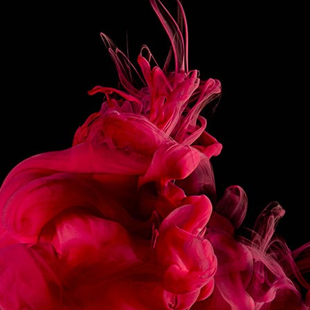
8CL JUS D’ANANAS
PRÉPARATION
Verser l’ensemble des ingrédients dans la cup d’un
blender.
Remplir de glace pilée.
Mixer jusqu’à l’obtention d’une texture homogène.
Verser dans un Tiki mug.
Décorer d’ananas et quelques pop corn.
PARTAGER
RECETTES