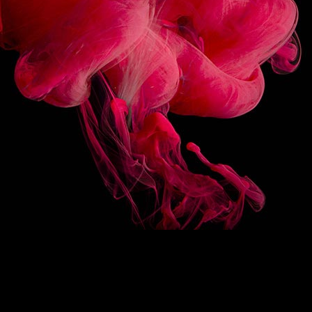
3/10
SUIVEZ-NOUS
HAUT DE PAGE
EN
/
FR
1883
Re-imagine
La signature 1883
Des sirops d’exception