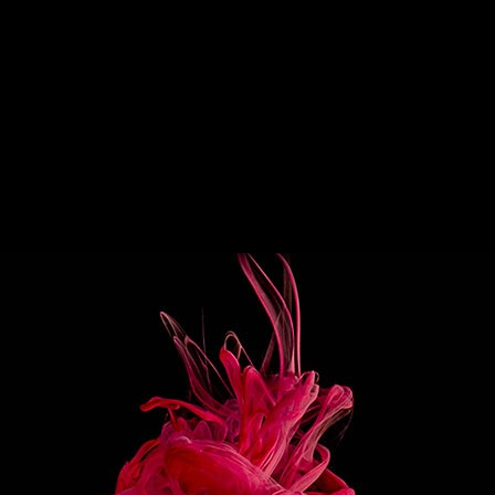
PARATION
r l’ensemble des ingrédients dans une
e remplie à moitié de glaçons.