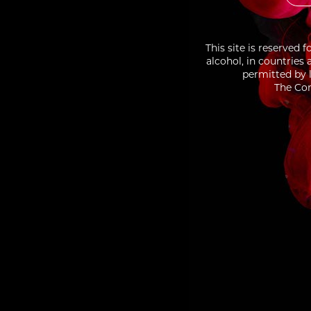
This site is reserved 
alcohol, in countries
permitted by l
The Con