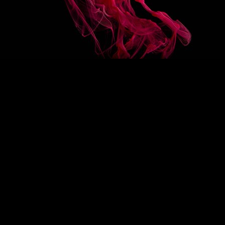
COLLECTIONS
RECETTES
Sirops classiques
Sirops bio
tion
Sirops mixer
Sirops allégés en sucre
Sirops sans sucre
Sauces