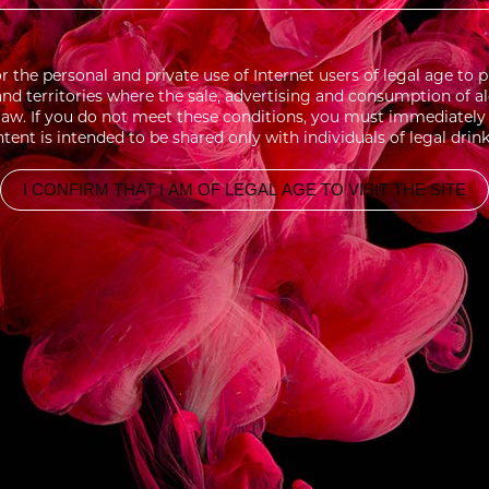
for the personal and private use of Internet users of legal age 
 and territories where the sale, advertising and consumption of a
aw. If you do not meet these conditions, you must immediately l
tent is intended to be shared only with individuals of legal drin
I CONFIRM THAT I AM OF LEGAL AGE TO VISIT THE SITE