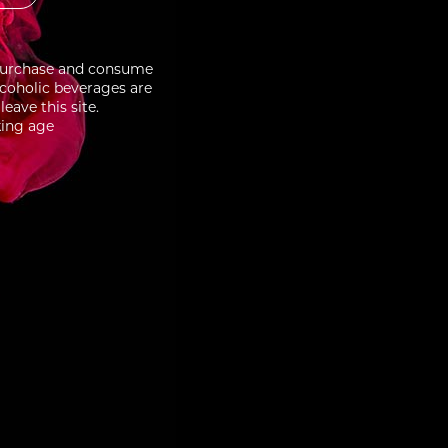
to purchase and consume
lcoholic beverages are
eave this site.
king age
3/10