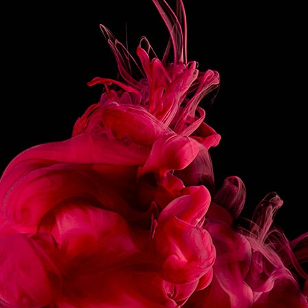
PRÉPARATION
Verser successivement, en les superposant, le sirop, la
purée puis le jus dans un verre Tulipe rempli de glace.
Compléter avec l’eau gazeuse.
Attention à ne pas mélanger.
Décorer d’oranges, de framboises et d’une tête de
menthe.
PARTAGER
RECETTES
ASSOCIÉES