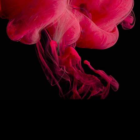
3/10
SUIVEZ-NOUS
HAUT DE PAGE
EN
/
FR
1883
Re-imagine
La signature 1883
Des sirops d’exception
Drink Designers