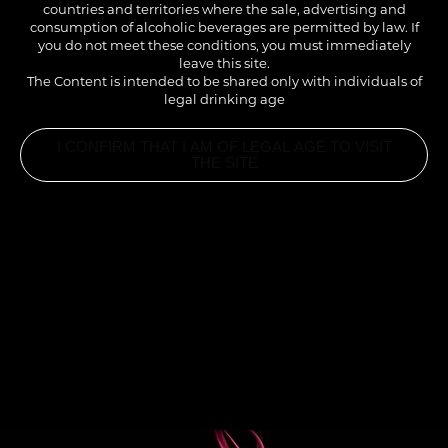
countries and territories where the sale, advertising and
consumption of alcoholic beverages are permitted by law. If
you do not meet these conditions, you must immediately
leave this site.
The Content is intended to be shared only with individuals of
legal drinking age
I CONFIRM THAT I AM OF LEGAL AGE TO VISIT
THE SITE
INGREDIENTS
3CL SIROP CHOCOLAT COOKIE 1883
5CL PURÉE DE FRAMBOISE
3CL JUS D’ORANGE SANGUINE
8CL EAU GAZEUSE