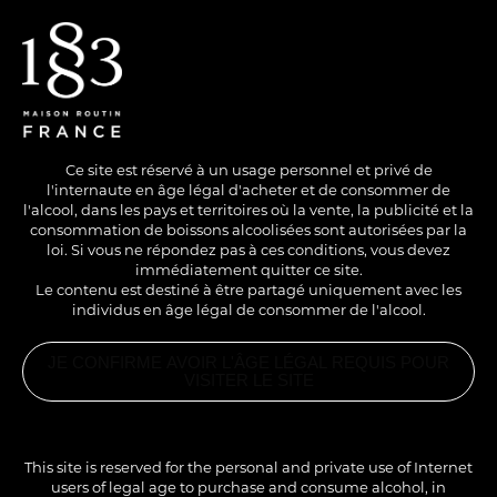
EN
/
FR
Ce site est réservé à un usage personnel et privé de
l'internaute en âge légal d'acheter et de consommer de
l'alcool, dans les pays et territoires où la vente, la publicité et la
consommation de boissons alcoolisées sont autorisées par la
loi. Si vous ne répondez pas à ces conditions, vous devez
immédiatement quitter ce site.
Le contenu est destiné à être partagé uniquement avec les
individus en âge légal de consommer de l'alcool.
SANS ALCOOL
COLD
LONG DRINK
JE CONFIRME AVOIR L'ÂGE LÉGAL REQUIS POUR
SODA CRUSH
VISITER LE SITE
PRODUITS
ASSOCIÉS
Une boisson gourmande et visuelle dans l’esprit du
SIROP
COOKIE
This site is reserved for the personal and private use of Internet
CHOCOLAT
célèbre jeu pour smartphone, un délice pour tous.
1883
users of legal age to purchase and consume alcohol, in