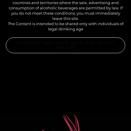
countries and territories where the sale, advertising and
consumption of alcoholic beverages are permitted by law. If
you do not meet these conditions, you must immediately
leave this site.
The Content is intended to be shared only with individuals of
legal drinking age
I CONFIRM THAT I AM OF LEGAL AGE TO VISIT
THE SITE
INGREDIENTS
2CL SIROP THÉ CHAÏ 1883
1CL SIROP PISTACHE 1883
12CL LAIT
1 EXPRESSO