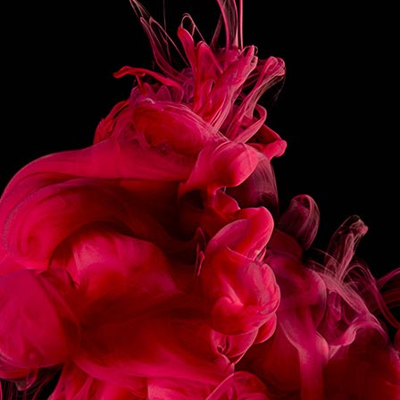
PRÉPARATION
Ajouter les sirops dans le lait et le monter en mousse.
Verser l’expresso dans un verre de 36cl.
Ajouter le lait aromatisé sur ce café et bien mélanger.
PARTAGER
RECETTES
ASSOCIÉES
ÉCLAIR CHOCOLAT
MACARON FRAMBOIS