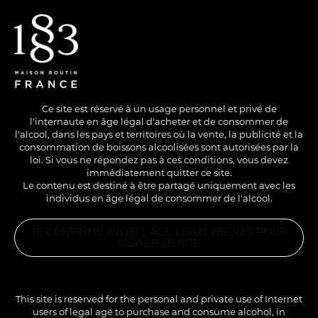
EN
/
FR
Ce site est réservé à un usage personnel et privé de
l'internaute en âge légal d'acheter et de consommer de
l'alcool, dans les pays et territoires où la vente, la publicité et la
consommation de boissons alcoolisées sont autorisées par la
loi. Si vous ne répondez pas à ces conditions, vous devez
immédiatement quitter ce site.
Le contenu est destiné à être partagé uniquement avec les
individus en âge légal de consommer de l'alcool.
SANS ALCOOL
HOT
LONG DRINK
JE CONFIRME AVOIR L'ÂGE LÉGAL REQUIS POUR
PISTACHIO & CHAÏ
VISITER LE SITE
PRODUITS
ASSOCIÉS
SIROP THÉ
Une boisson goûteuse et généreuse pour tous les
CHAÏ 1883
This site is reserved for the personal and private use of Internet
amoureux de café.
users of legal age to purchase and consume alcohol, in