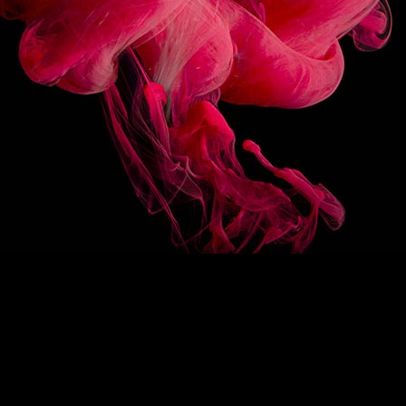
SUIVEZ-NOUS
HAUT DE PAGE
EN
/
FR
1883
Re-imagine
La signature 1883
Des sirops d’exception
Drink Designers
ROUTIN
COLLECTIONS