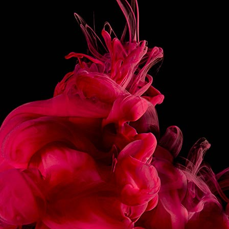
PRÉPARATION
Monter et chauffer le lait en une mousse homogène.
Verser le sirop et l’expresso dans une large tasse.
Verser le lait chaud pour avoir un nuage blanc en
surface.
Réaliser un dessin en painting avec un cure dent.
PARTAGER
RECETTES
ASSOCIÉES