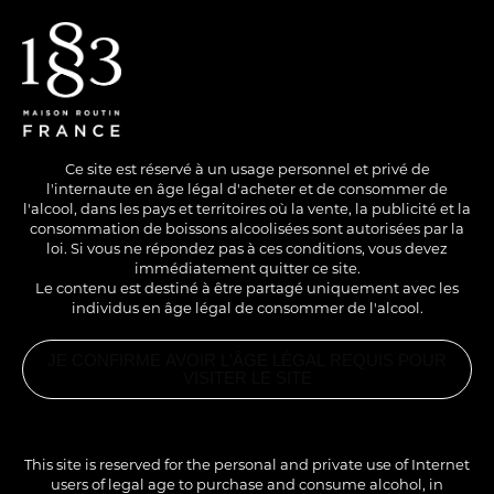
EN
/
FR
Ce site est réservé à un usage personnel et privé de
l'internaute en âge légal d'acheter et de consommer de
l'alcool, dans les pays et territoires où la vente, la publicité et la
consommation de boissons alcoolisées sont autorisées par la
loi. Si vous ne répondez pas à ces conditions, vous devez
immédiatement quitter ce site.
Le contenu est destiné à être partagé uniquement avec les
individus en âge légal de consommer de l'alcool.
SANS ALCOOL
HOT
LONG DRINK
JE CONFIRME AVOIR L'ÂGE LÉGAL REQUIS POUR
L'ENCRE ET LA
VISITER LE SITE
PLUME
PRODUITS
ASSOCIÉS
SIROP
MIRABELLE
This site is reserved for the personal and private use of Internet
1883
Un double Cappuccino pour exprimer son talent.
users of legal age to purchase and consume alcohol, in