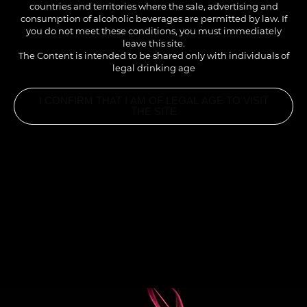
countries and territories where the sale, advertising and
consumption of alcoholic beverages are permitted by law. If
you do not meet these conditions, you must immediately
leave this site.
The Content is intended to be shared only with individuals of
legal drinking age
I CONFIRM THAT I AM OF LEGAL AGE TO VISIT
THE SITE
INGREDIENTS
2CL SIROP MIRABELLE 1883
7CL EXPRESSO
12CL LAIT ENTIER