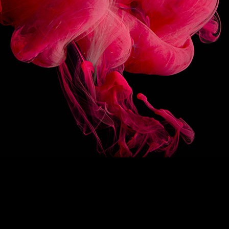
3/10
SUIVEZ-NOUS
HAUT DE PAGE
EN
/
FR
1883
Re-imagine
La signature 1883
Des sirops d’exception
Drink Designers
ROUTIN