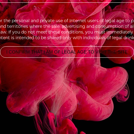
for the personal and private use of Internet users of legal age 
 and territories where the sale, advertising and consumption of a
aw. If you do not meet these conditions, you must immediately l
tent is intended to be shared only with individuals of legal drin
I CONFIRM THAT I AM OF LEGAL AGE TO VISIT THE SITE