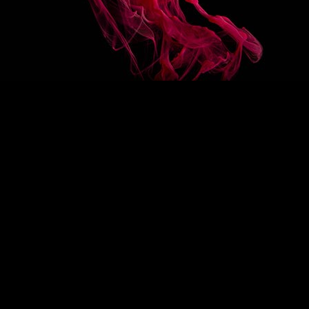
COLLECTIONS
RECETTES
Sirops classiques
Sirops bio
tion
Sirops mixer
Sirops allégés en sucre
Sirops sans sucre
Sauces