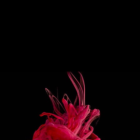
 la famille.
PARATION
er le basilic, puis les kumquats
s en 2 dans un verre Hurricane, piler