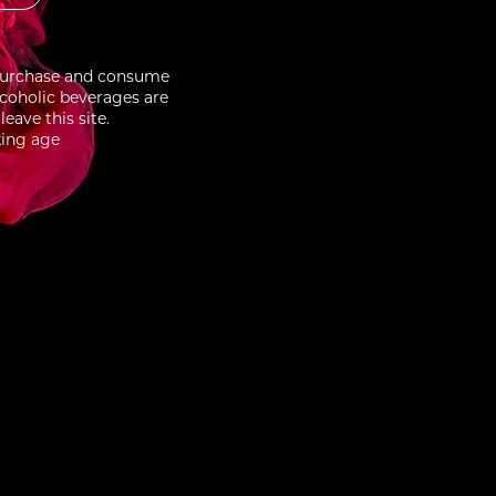
to purchase and consume
lcoholic beverages are
eave this site.
king age
3/10