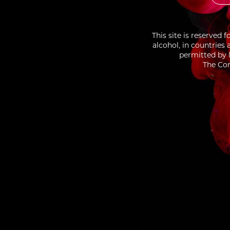
This site is reserved 
alcohol, in countries
permitted by l
The Con