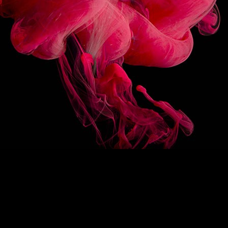
SUIVEZ-NOUS
HAUT DE PAGE
EN
/
FR
1883
Re-imagine
La signature 1883
Des sirops d’exception
Drink Designers
ROUTIN