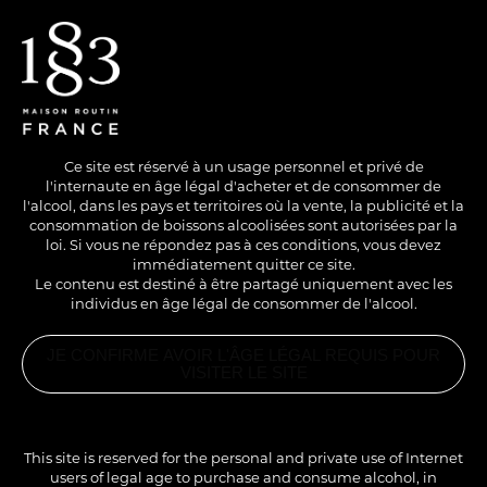
EN
/
FR
Ce site est réservé à un usage personnel et privé de
l'internaute en âge légal d'acheter et de consommer de
l'alcool, dans les pays et territoires où la vente, la publicité et la
consommation de boissons alcoolisées sont autorisées par la
loi. Si vous ne répondez pas à ces conditions, vous devez
immédiatement quitter ce site.
Le contenu est destiné à être partagé uniquement avec les
individus en âge légal de consommer de l'alcool.
AVEC ALCOOL
COLD
LONG DRINK
JE CONFIRME AVOIR L'ÂGE LÉGAL REQUIS POUR
GN'P
VISITER LE SITE
PRODUITS
ASSOCIÉS
SIROP
Une boisson fraîche et tonique avec ses légères notes
PAMPLEMOUSSE
This site is reserved for the personal and private use of Internet
ROSE 1883
acidulées. Idéale à l’apéritif ou tout au long de la soirée.
users of legal age to purchase and consume alcohol, in