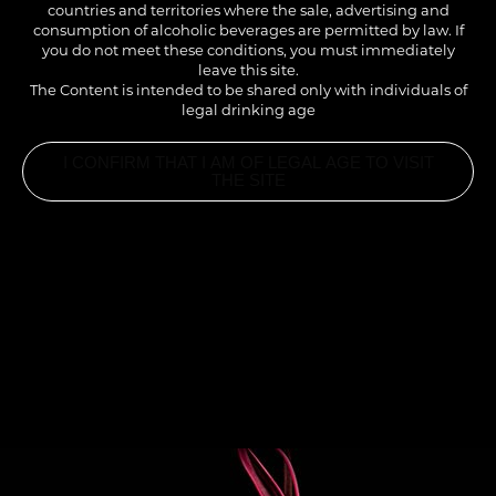
Simplement excellent.
countries and territories where the sale, advertising and
consumption of alcoholic beverages are permitted by law. If
you do not meet these conditions, you must immediately
leave this site.
The Content is intended to be shared only with individuals of
legal drinking age
I CONFIRM THAT I AM OF LEGAL AGE TO VISIT
THE SITE
INGREDIENTS
1.5CL SIROP PAMPLEMOUSSE ROSE 1883
4CL GÉNÉPI
4CL JUS POMME
6CL TONIC