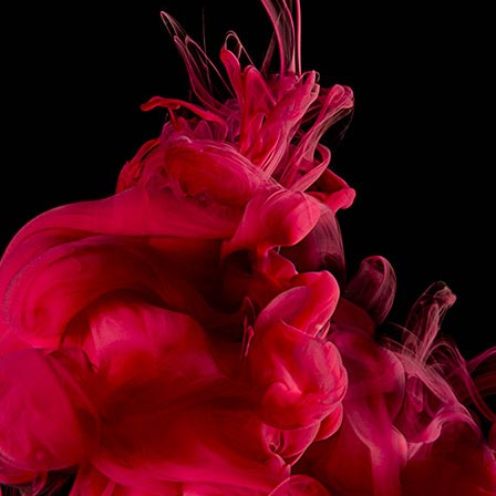
PRÉPARATION
Verser l’ensemble des ingrédients dans un Tumbler
rempli de glace, en terminant par le tonic.
Remuer pour homogénéiser l’ensemble.
Décorer d’une tranche de pamplemousse.
PARTAGER
RECETTES
ASSOCIÉES
ÉCLAIR CHOCOLAT
MACARON FRAMBOIS