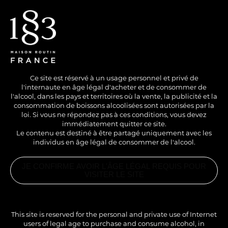
EN
/
FR
Ce site est réservé à un usage personnel et privé de
l'internaute en âge légal d'acheter et de consommer de
l'alcool, dans les pays et territoires où la vente, la publicité et la
consommation de boissons alcoolisées sont autorisées par la
loi. Si vous ne répondez pas à ces conditions, vous devez
immédiatement quitter ce site.
Le contenu est destiné à être partagé uniquement avec les
individus en âge légal de consommer de l'alcool.
SANS ALCOOL
COLD
LONG DRINK
JE CONFIRME AVOIR L'ÂGE LÉGAL REQUIS POUR
FRUITY MOON
VISITER LE SITE
PRODUITS
ASSOCIÉS
SIROP THÉ
Un cocktail estival qui régalera les papilles de vos invités.
PÊCHE
This site is reserved for the personal and private use of Internet
1883
users of legal age to purchase and consume alcohol, in