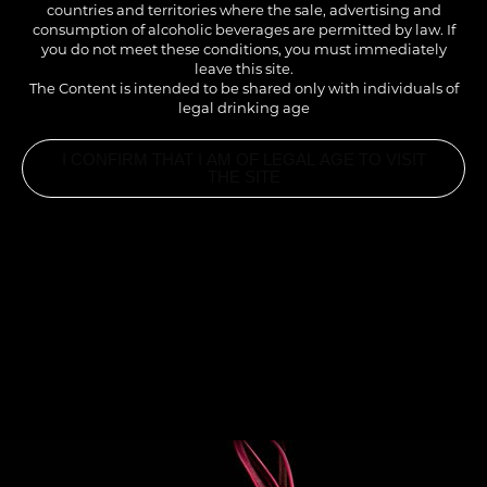
countries and territories where the sale, advertising and
consumption of alcoholic beverages are permitted by law. If
you do not meet these conditions, you must immediately
leave this site.
The Content is intended to be shared only with individuals of
legal drinking age
I CONFIRM THAT I AM OF LEGAL AGE TO VISIT
THE SITE
INGREDIENTS
2CL SIROP ICE TEA PÊCHE 1883
1CL SIROP AMARETTO 1883
12CL LAIT FROID
3 CUILLÈRES À CAFÉ DE GLACE AU CAFÉ