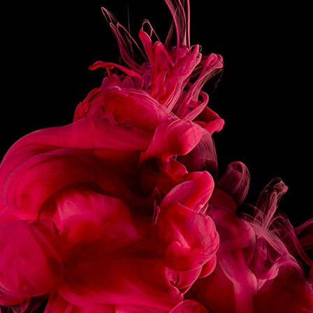
CRÊME FOUETTÉE
PRÉPARATION
Déposer la glace, les sirops et le lait dans un blender.
Mélanger pendant 10 secondes et server dans un verre.
Garnir de crème fouettée.
PARTAGER
RECETTES
ASSOCIÉES
ÉCLAIR CHOCOLAT
MACARON FRAMBOIS