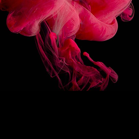
SUIVEZ-NOUS
HAUT DE PAGE
EN
/
FR
1883
Re-imagine
La signature 1883
Des sirops d’exception
Drink Designers
ROUTIN