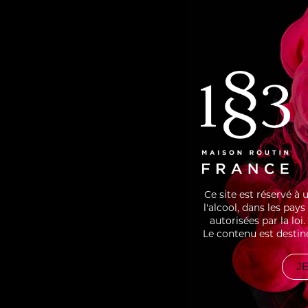
12CL SODA AU GUARANA
Verse
FÈVES DE TONKA RAPÉES
rempl
PARTAGER
RECETTES
ÉCLA
ASSOCIÉES
Ce site est réservé à
l'alcool, dans les pay
autorisées par la lo
Le contenu est destin
JE