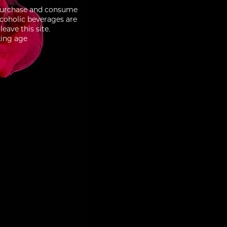
to purchase and consume
lcoholic beverages are
eave this site.
king age
3/10