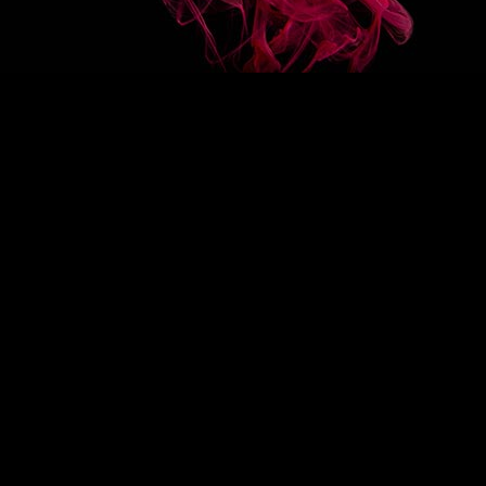
COLLECTIONS
RECETTES
Sirops classiques
Sirops bio
tion
Sirops mixer
Sirops allégés en sucre
Sirops sans sucre
Sauces
Crèmes de fruits
Créations fruits
Smoothies