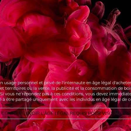
r tous les ingrédients dans un Tumbler
i de glace, puis bien mélanger.
IR CHOCOLAT
MACARON FRAM
 un usage personnel et privé de l'internaute en âge légal d'ache
s et territoires où la vente, la publicité et la consommation de bo
i. Si vous ne répondez pas à ces conditions, vous devez immédiate
é à être partagé uniquement avec les individus en âge légal de 
 CONFIRME AVOIR L'ÂGE LÉGAL REQUIS POUR VISITER LE S