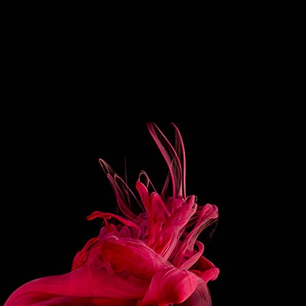
PARATION
un café et le laisser refroidir au
érateur.