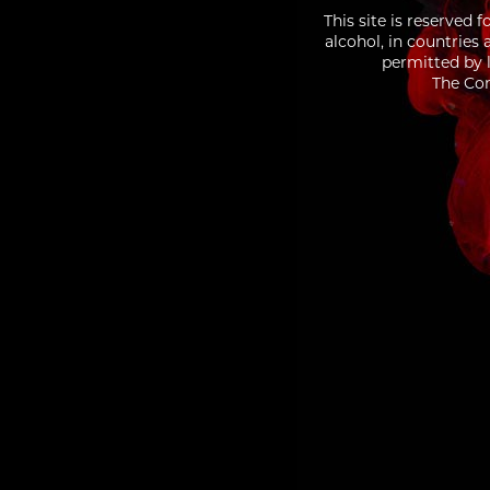
This site is reserved 
alcohol, in countries
permitted by l
The Con