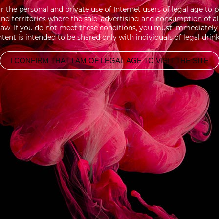
for the personal and private use of Internet users of legal age 
 and territories where the sale, advertising and consumption of a
aw. If you do not meet these conditions, you must immediately l
tent is intended to be shared only with individuals of legal drin
I CONFIRM THAT I AM OF LEGAL AGE TO VISIT THE SITE