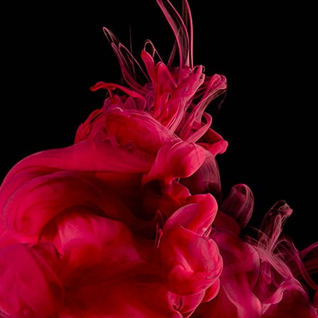
30CL EAU CHAUDE
PRÉPARATION
Verser les sirops de Cranberry et de Cannelle dans une
tasse de 36cl, ajouter le sachet de thé.
Verser l’eau chaude et laisser infuser pendant 4
minutes.
Servir.
PARTAGER
RECETTES
ASSOCIÉES