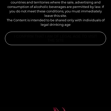
countries and territories where the sale, advertising and
1883 de Fraise, de Litchi, de Mangue, de Cerise etc…
consumption of alcoholic beverages are permitted by law. If
you do not meet these conditions, you must immediately
leave this site.
The Content is intended to be shared only with individuals of
legal drinking age
I CONFIRM THAT I AM OF LEGAL AGE TO VISIT
THE SITE
INGREDIENTS
3CL SIROP CRANBERRY 1883
1.5CL SIROP CANNELLE 1883
1 SACHET DE THÉ VERT