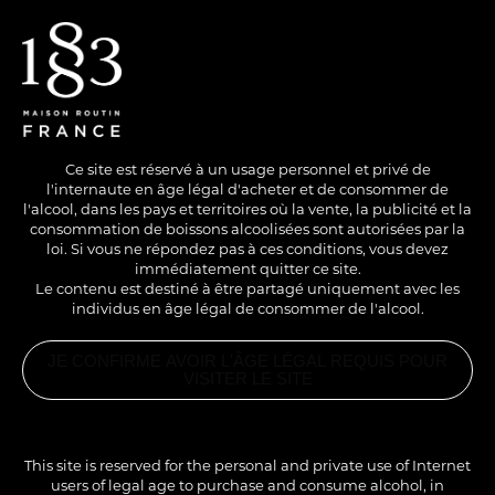
EN
/
FR
Ce site est réservé à un usage personnel et privé de
l'internaute en âge légal d'acheter et de consommer de
l'alcool, dans les pays et territoires où la vente, la publicité et la
consommation de boissons alcoolisées sont autorisées par la
loi. Si vous ne répondez pas à ces conditions, vous devez
immédiatement quitter ce site.
Le contenu est destiné à être partagé uniquement avec les
individus en âge légal de consommer de l'alcool.
SANS ALCOOL
HOT
LONG DRINK
JE CONFIRME AVOIR L'ÂGE LÉGAL REQUIS POUR
CRANBERRY &
VISITER LE SITE
CINNAMON TEA
PRODUITS
ASSOCIÉS
SIROP
CRANBERRY
This site is reserved for the personal and private use of Internet
1883
Cette boisson peut aussi être réalisée avec les sirops
users of legal age to purchase and consume alcohol, in