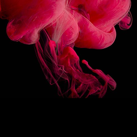
3/10
SUIVEZ-NOUS
HAUT DE PAGE
EN
/
FR
1883
Re-imagine
La signature 1883
Des sirops d’exception
Drink Designers