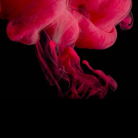
3/10
SUIVEZ-NOUS
HAUT DE PAGE
EN
/
FR
1883
Re-imagine
La signature 1883
Des sirops d’exception
Drink Designers