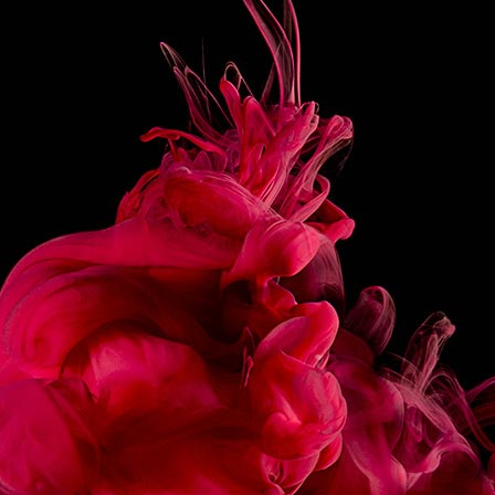
PRÉPARATION
Verser l’ensemble des ingrédients dans la cup d’un
blender, compléter d’une pelle de glace pilée et mixer
l’ensemble jusqu’à l’obtention d’un mélange
homogène.
Verser dans un verre type Hurricane.
Décorer d’amandes éffilées et de chamallow.
PARTAGER
RECETTES
ASSOCIÉES