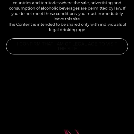
countries and territories where the sale, advertising and
avec des notes gourmandes d’amandes et de
consumption of alcoholic beverages are permitted by law. If
chamallow grillé.
you do not meet these conditions, you must immediately
leave this site.
The Content is intended to be shared only with individuals of
legal drinking age
I CONFIRM THAT I AM OF LEGAL AGE TO VISIT
THE SITE
INGREDIENTS
2CL SIROP CHAMALLOW GRILLÉ 1883
12CL LAIT D’AMANDE
1 BOULE (10CL) GLACE VANILLE