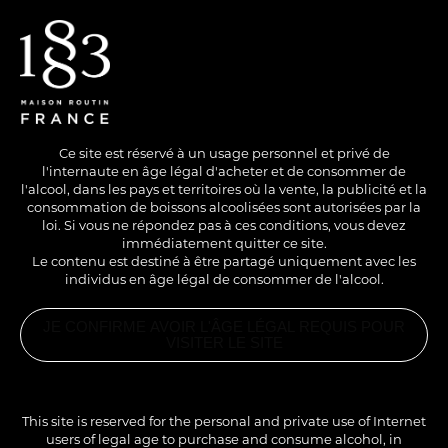
EN
/
FR
Ce site est réservé à un usage personnel et privé de
l'internaute en âge légal d'acheter et de consommer de
l'alcool, dans les pays et territoires où la vente, la publicité et la
consommation de boissons alcoolisées sont autorisées par la
loi. Si vous ne répondez pas à ces conditions, vous devez
immédiatement quitter ce site.
Le contenu est destiné à être partagé uniquement avec les
individus en âge légal de consommer de l'alcool.
SANS ALCOOL
COLD
LONG DRINK
JE CONFIRME AVOIR L'ÂGE LÉGAL REQUIS POUR
CHAMALLOW MILK
VISITER LE SITE
SHAKE
PRODUITS
ASSOCIÉS
SIROP
CHAMALLOW
This site is reserved for the personal and private use of Internet
GRILLÉ 1883
Une variante simple et originale du Milk-shake vanille
users of legal age to purchase and consume alcohol, in