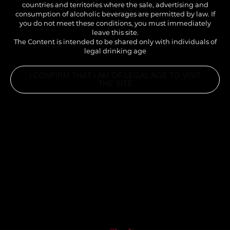
countries and territories where the sale, advertising and
Moyen Orient.
consumption of alcoholic beverages are permitted by law. If
you do not meet these conditions, you must immediately
leave this site.
The Content is intended to be shared only with individuals of
legal drinking age
I CONFIRM THAT I AM OF LEGAL AGE TO VISIT
THE SITE
INGREDIENTS
1.5CL SIROP CARDAMOME 1883
0.5CL SIROP VANILLE 1883
6CL LAIT DEMI-ÉCRÉMÉ