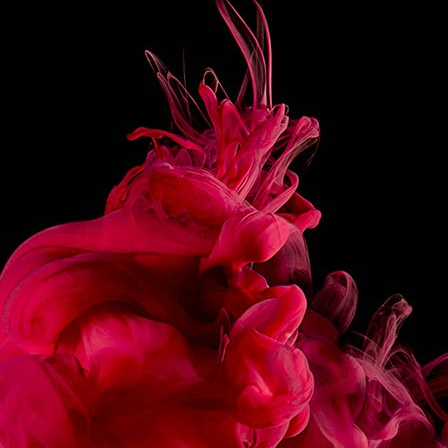
10CL THÉ NOIR INFUSÉ
1 PINÇÉE MÉLANGE 4 ÉPICES
PRÉPARATION
Faire infuser le thé dans de l’eau chaude, puis verser
l’ensemble des ingrédients dans une théière (multiplier
les doses selon la quantité souhaitée).
Laisser infuser.
Remuer et servir.
PARTAGER
RECETTES