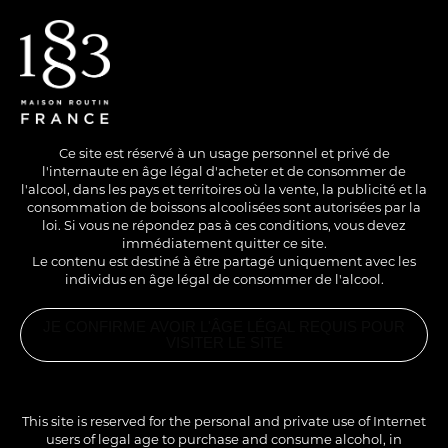
EN
/
FR
Ce site est réservé à un usage personnel et privé de
l'internaute en âge légal d'acheter et de consommer de
l'alcool, dans les pays et territoires où la vente, la publicité et la
consommation de boissons alcoolisées sont autorisées par la
loi. Si vous ne répondez pas à ces conditions, vous devez
immédiatement quitter ce site.
Le contenu est destiné à être partagé uniquement avec les
individus en âge légal de consommer de l'alcool.
SANS ALCOOL
HOT
LONG DRINK
JE CONFIRME AVOIR L'ÂGE LÉGAL REQUIS POUR
CARDAMOM
VISITER LE SITE
SPICED TEA
PRODUITS
ASSOCIÉS
SIROP
VANILLE
This site is reserved for the personal and private use of Internet
1883
Un thé au lait aux douces saveurs épicées de l’Inde au
users of legal age to purchase and consume alcohol, in