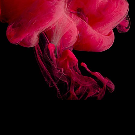
3/10
SUIVEZ-NOUS
HAUT DE PAGE
EN
/
FR
1883
Re-imagine
La signature 1883
Des sirops d’exception