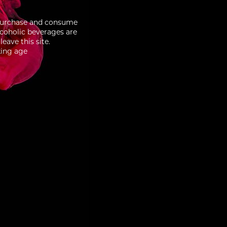
to purchase and consume
lcoholic beverages are
eave this site.
king age
3/10