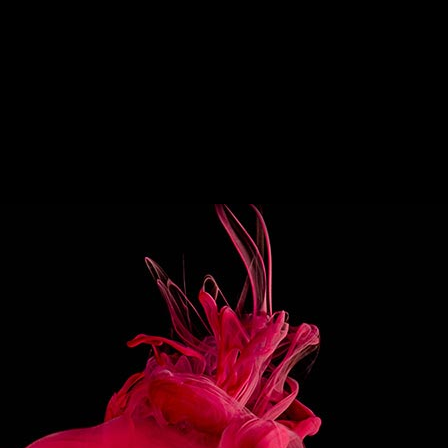
PARATION
r l’ensemble des ingrédients dans un
r rempli de glace.