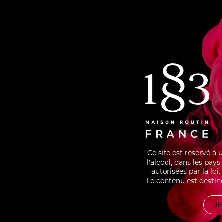
10CL LAIT DEMI ÉCRÉMÉ
Frapp
secon
Verse
Décor
PARTAGER
RECETTES
ÉCLA
Ce site est réservé à
ASSOCIÉES
l'alcool, dans les pay
autorisées par la lo
Le contenu est destin
JE