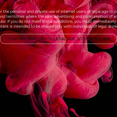
for the personal and private use of Internet users of legal age 
 and territories where the sale, advertising and consumption of a
aw. If you do not meet these conditions, you must immediately l
tent is intended to be shared only with individuals of legal drin
I CONFIRM THAT I AM OF LEGAL AGE TO VISIT THE SITE