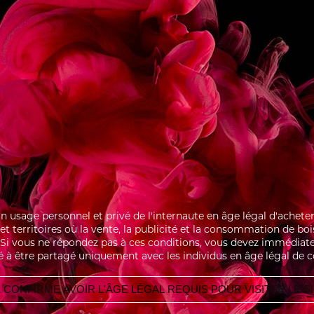
er vigoureusement pendant 10
des.
r l’ensemble dans un Tumbler.
er de miettes de brownies.
IR CHOCOLAT
MACARON FRAM
 un usage personnel et privé de l'internaute en âge légal d'ache
s et territoires où la vente, la publicité et la consommation de bo
i. Si vous ne répondez pas à ces conditions, vous devez immédiate
é à être partagé uniquement avec les individus en âge légal de 
 CONFIRME AVOIR L'ÂGE LÉGAL REQUIS POUR VISITER LE S