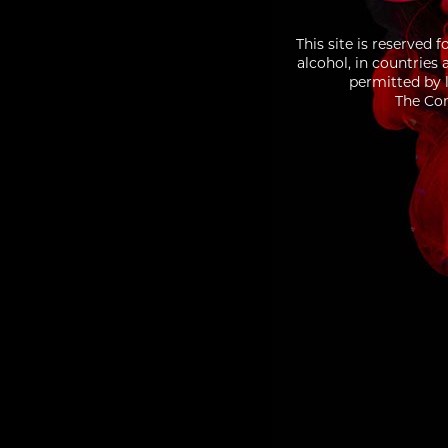
This site is reserved 
alcohol, in countries
permitted by l
The Con