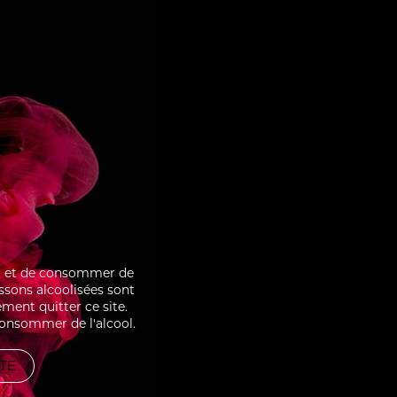
BOISE
CRÈME BRÛLÉE SOUR
ter et de consommer de
issons alcoolisées sont
ment quitter ce site.
consommer de l'alcool.
ITE