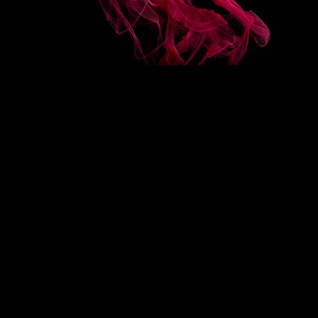
COLLECTIONS
RECETTES
Sirops classiques
Sirops bio
tion
Sirops mixer
Sirops allégés en sucre
Sirops sans sucre
Sauces
Crèmes de fruits