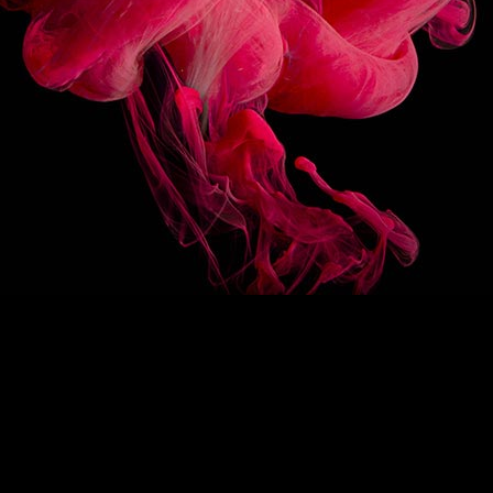
SUIVEZ-NOUS
HAUT DE PAGE
EN
/
FR
1883
Re-imagine
La signature 1883
Des sirops d’exception
Drink Designers
ROUTIN
COLLECTIONS
Sirops classiques