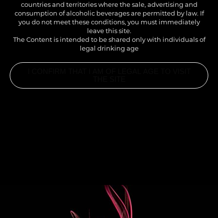
countries and territories where the sale, advertising and
consumption of alcoholic beverages are permitted by law. If
you do not meet these conditions, you must immediately
leave this site.
The Content is intended to be shared only with individuals of
legal drinking age
I CONFIRM THAT I AM OF LEGAL AGE TO VISIT
THE SITE
INGREDIENTS
3CL SIROP ABRICOT 1883
6CL LAIT DE COCO
8CL JUS D’ANANAS