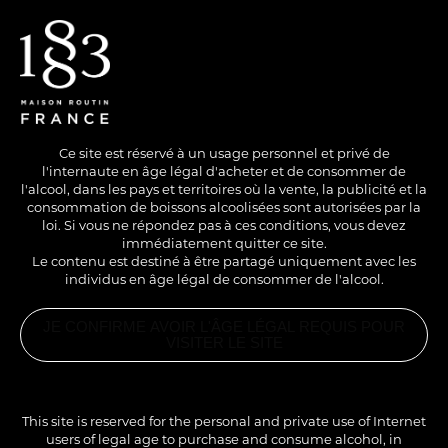
EN
/
FR
Ce site est réservé à un usage personnel et privé de
l'internaute en âge légal d'acheter et de consommer de
l'alcool, dans les pays et territoires où la vente, la publicité et la
consommation de boissons alcoolisées sont autorisées par la
loi. Si vous ne répondez pas à ces conditions, vous devez
immédiatement quitter ce site.
Le contenu est destiné à être partagé uniquement avec les
individus en âge légal de consommer de l'alcool.
SANS ALCOOL
COLD
LONG DRINK
JE CONFIRME AVOIR L'ÂGE LÉGAL REQUIS POUR
ABRICOT COLADA
VISITER LE SITE
PRODUITS
ASSOCIÉS
SIROP
Une variante du célèbre cocktail Colada.
ABRICOT
This site is reserved for the personal and private use of Internet
1883
users of legal age to purchase and consume alcohol, in