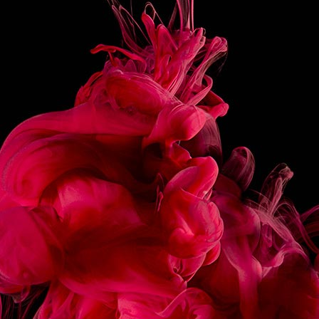
PRÉPARATION
Mettre tous les ingrédients dans un mixer et ajouter de
la glace pilée, mixer puis servir dans un verre.
Garnir d’une tranche d’ananas.
PARTAGER
RECETTES
ASSOCIÉES
ÉCLAIR CHOCOLAT
MACARON FRAMBOIS