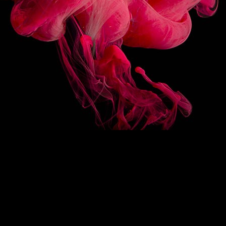
SUIVEZ-NOUS
HAUT DE PAGE
EN
/
FR
1883
Re-imagine
La signature 1883
Des sirops d’exception
Drink Designers
ROUTIN
COLLECTIONS
Sirops classiques
Sirops bio