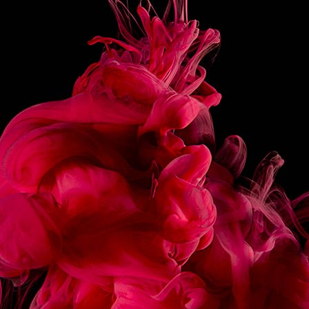
• 3 cl sirop Madeleine French Pâtisserie 1883
• 1 boule de glace vanille
• 15 cl de lait d’avoine
PARTAGER
RECETTES
ASSOCIÉES
ÉCLAIR CHOCOLAT
MACARON FRAMBOIS