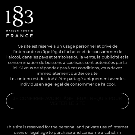
EN
/
FR
Ce site est réservé à un usage personnel et privé de
l'internaute en âge légal d'acheter et de consommer de
l'alcool, dans les pays et territoires où la vente, la publicité et la
consommation de boissons alcoolisées sont autorisées par la
loi. Si vous ne répondez pas à ces conditions, vous devez
immédiatement quitter ce site.
Le contenu est destiné à être partagé uniquement avec les
individus en âge légal de consommer de l'alcool.
SANS ALCOOL
JE CONFIRME AVOIR L'ÂGE LÉGAL REQUIS POUR
MILKSHAKE
VISITER LE SITE
MADELEINE
PRODUITS
ASSOCIÉS
LE SIROP
MADELEINE
This site is reserved for the personal and private use of Internet
FRENCH
La tendresse beurrée de la madeleine, enveloppée par
PÂTISSERIE
users of legal age to purchase and consume alcohol, in
1883