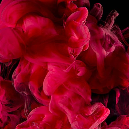
Pour le drink :
• Verser les ingrédients dans le verre dans l’ordre
indiqué.
• Remuer, décorer et servir.
PARTAGER
RECETTES
ASSOCIÉES
ÉCLAIR CHOCOLAT
MACARON FRAMBOIS