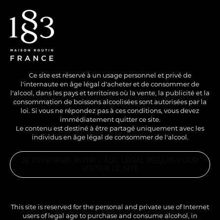
EN
/
FR
Ce site est réservé à un usage personnel et privé de
l'internaute en âge légal d'acheter et de consommer de
l'alcool, dans les pays et territoires où la vente, la publicité et la
consommation de boissons alcoolisées sont autorisées par la
loi. Si vous ne répondez pas à ces conditions, vous devez
immédiatement quitter ce site.
Le contenu est destiné à être partagé uniquement avec les
individus en âge légal de consommer de l'alcool.
SANS ALCOOL
COLD
LONG DRINK
JE CONFIRME AVOIR L'ÂGE LÉGAL REQUIS POUR
DRAGON FRUIT
VISITER LE SITE
LIME DIRTY SODA
PRODUITS
ASSOCIÉS
1883
REFRESHER
This site is reserved for the personal and private use of Internet
MIX®
La vivacité du fruit du dragon et du citron vert,
users of legal age to purchase and consume alcohol, in
DRAGON &
CITRON