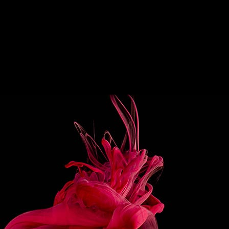
• 9 CL CRÈME FRUIT DU DRAGON & CITRON VERT
• GLAÇONS
DÉCORATION
• CRÈME FRUIT DU DRAGON & CITRON VERT
• RONDELLE DE CITRON VERT
PRÉPARATION
Pour la crème : •Mélanger 9cl de crème entière et 2 à
3cl de
REFRESHER MIX®.
• Fouetter jusqu’à obtenir une texture épaisse
mais encore fluide.