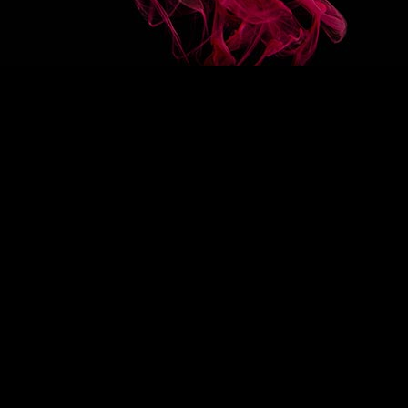
3/10
SUIVEZ-NOUS
HAUT DE PAGE
EN
/
FR
1883
Re-imagine
La signature 1883
Des sirops d’exception
Drink Designers
ROUTIN