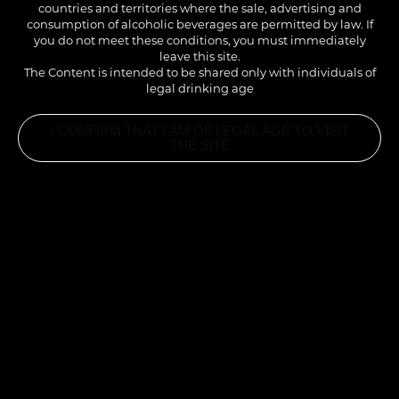
countries and territories where the sale, advertising and
enveloppée par une crème aromatique et une
VERT
consumption of alcoholic beverages are permitted by law. If
effervescence gourmande.
you do not meet these conditions, you must immediately
leave this site.
The Content is intended to be shared only with individuals of
legal drinking age
I CONFIRM THAT I AM OF LEGAL AGE TO VISIT
THE SITE
INGREDIENTS
• 9 CL REFRESHER MIX® FRUIT DU DRAGON &
CITRON VERT 1883
• 15 CL SODA CITRON-LIME