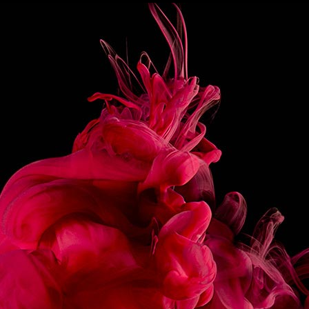
PRÉPARATION
Dans un verre à shot préalablement rafraîchi,
verser le Sirop Café 1883.
À l’aide d’une cuillère à mélange, ajouter
délicatement la liqueur café de sorte que la
démarcation reste nette.
Ajouter de la même manière le Baileys.
PARTAGER