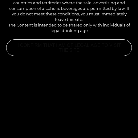
countries and territories where the sale, advertising and
consumption of alcoholic beverages are permitted by law. If
you do not meet these conditions, you must immediately
leave this site.
The Content is intended to be shared only with individuals of
legal drinking age
I CONFIRM THAT I AM OF LEGAL AGE TO VISIT
THE SITE
INGREDIENTS
2CL SIROP TRIPLE SEC 1883
2CL LIQUEUR CAFÉ
2CL BAILEYS