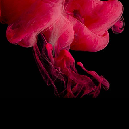
3/10
SUIVEZ-NOUS
HAUT DE PAGE
EN
/
FR
1883
Re-imagine
La signature 1883
Des sirops d’exception