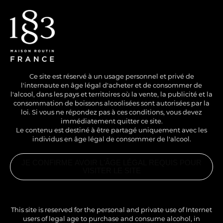
EN
/
FR
Ce site est réservé à un usage personnel et privé de
l'internaute en âge légal d'acheter et de consommer de
l'alcool, dans les pays et territoires où la vente, la publicité et la
consommation de boissons alcoolisées sont autorisées par la
loi. Si vous ne répondez pas à ces conditions, vous devez
immédiatement quitter ce site.
Le contenu est destiné à être partagé uniquement avec les
individus en âge légal de consommer de l'alcool.
AVEC ALCOOL
COLD
SHORT DRINK
JE CONFIRME AVOIR L'ÂGE LÉGAL REQUIS POUR
B52
VISITER LE SITE
PRODUITS
ASSOCIÉS
SIROP
TRIPLE SEC
This site is reserved for the personal and private use of Internet
1883
users of legal age to purchase and consume alcohol, in