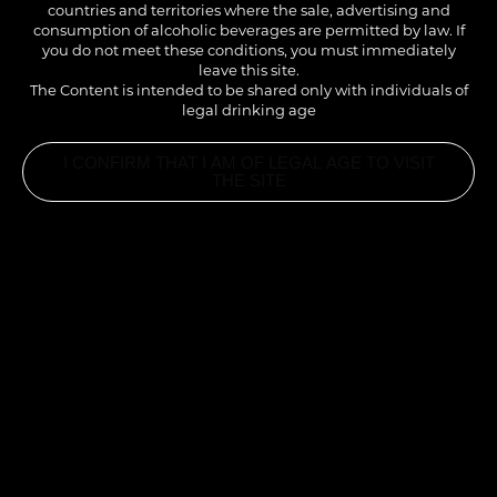
countries and territories where the sale, advertising and
consumption of alcoholic beverages are permitted by law. If
you do not meet these conditions, you must immediately
leave this site.
The Content is intended to be shared only with individuals of
legal drinking age
I CONFIRM THAT I AM OF LEGAL AGE TO VISIT
THE SITE