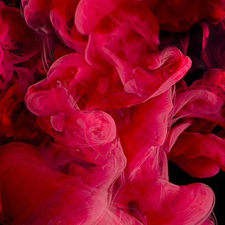
RECETTES
ASSOCIÉES
WHITE CHOCOLATE RASPBERRY
CHERRY B VIENNOIS
FRAPPE