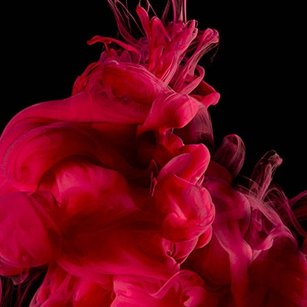
NEZ
TOUTE L'INTENSITÉ DU CHOCOLAT BLANC
CAPTURÉE DANS UNE TEXTURE
ONCTUEUSE, JUSTE ET IRRÉSISTIBLE.
FABRICATION
FABRIQUÉ EN FRANCE
PARTAGER