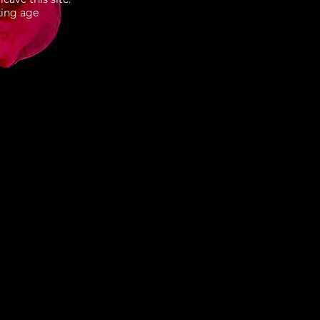
king age
83
SIROP CERISE 1883