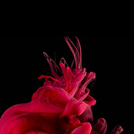
 LAISSER PLACE À
FABRIQUÉ EN FRANCE
E.
N BEAR
EXOTIC SHADO