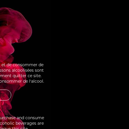
ter et de consommer de
issons alcoolisées sont
ment quitter ce site.
consommer de l'alcool.
ITE
to purchase and consume
3/5
lcoholic beverages are
eave this site.