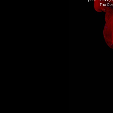
The Con
AUTRES
SIROP
PARFUMS