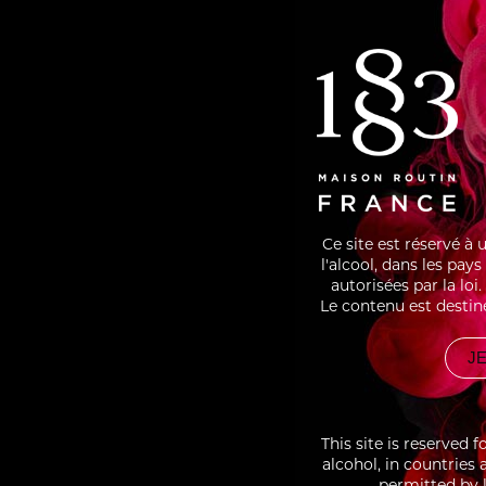
Ce site est réservé à
l'alcool, dans les pay
autorisées par la lo
Le contenu est destin
JE
This site is reserved 
alcohol, in countries
permitted by l