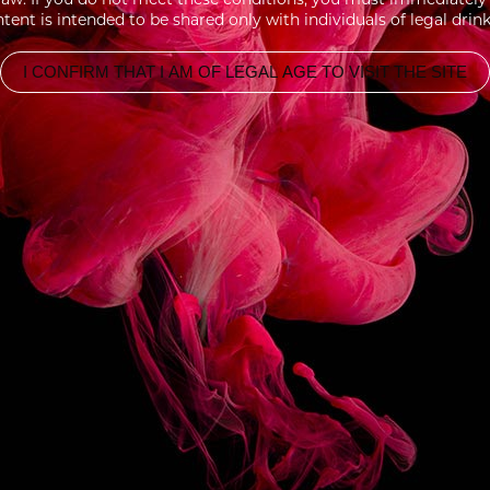
tent is intended to be shared only with individuals of legal drin
I CONFIRM THAT I AM OF LEGAL AGE TO VISIT THE SITE
 POMME 1883
SIROP POIRE 18