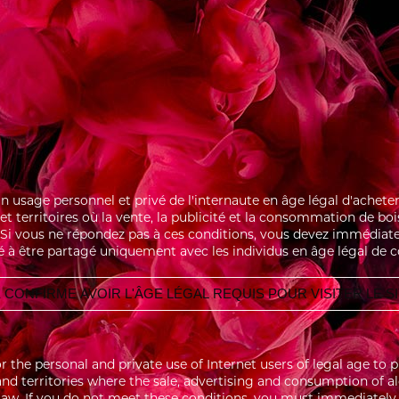
 un usage personnel et privé de l'internaute en âge légal d'ache
s et territoires où la vente, la publicité et la consommation de bo
i. Si vous ne répondez pas à ces conditions, vous devez immédiate
é à être partagé uniquement avec les individus en âge légal de 
 CONFIRME AVOIR L'ÂGE LÉGAL REQUIS POUR VISITER LE S
for the personal and private use of Internet users of legal age 
 and territories where the sale, advertising and consumption of a
aw. If you do not meet these conditions, you must immediately l